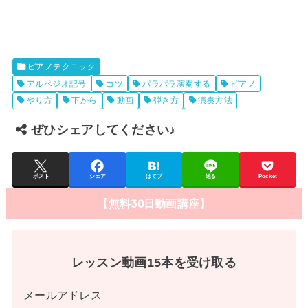
ピアノテクニック
アルペジオ記号
コツ
パラパラ演奏する
ピアノ
やり方
下から
動画
弾き方
演奏方法
ぜひシェアしてください♪
ポスト
シェア
はてブ
送る
Pocket
【無料30日動画講座】
レッスン動画15本を受け取る
メールアドレス