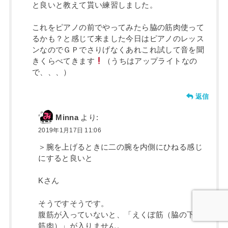
と良いと教えて貰い練習しました。
これをピアノの前でやってみたら脇の筋肉使って
るかも？と感じて来ました今日はピアノのレッス
ンなのでＧＰでさりげなくあれこれ試して音を聞
きくらべてきます
（うちはアップライトなの
で、、、）
返信
Minna
より:
2019年1月17日 11:06
＞腕を上げるときに二の腕を内側にひねる感じ
にすると良いと
Kさん
そうですそうです。
腹筋が入っていないと、「えくぼ筋（脇の下の
筋肉）」が入りません。