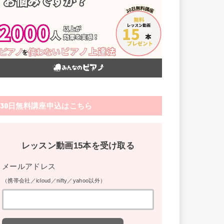
30日無料講座申込はこちら
レッスン動画15本を受け取る
メールアドレス
（携帯会社／icloud／nifty／yahoo以外）