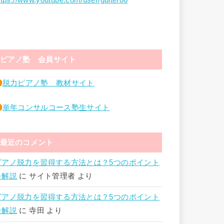
ttps://www.youtube.com/user/guiter06
ピアノ塾 会員サイト
脱力ピアノ塾 教材サイト
単年コンサルコース塾生サイト
最近のコメント
ピアノ脱力を習得する方法とは？5つのポイント
を解説
に
サイト管理者
より
ピアノ脱力を習得する方法とは？5つのポイント
を解説
に
寺田
より