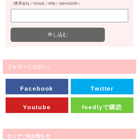
（携帯会社／icloud／nifty／yahoo以外）
フォローください♪
Facebook
Twitter
Youtube
feedlyで購読
セミナー&お知らせ