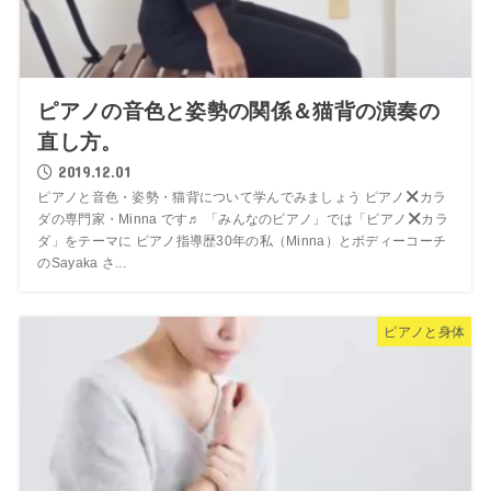
ピアノの音色と姿勢の関係＆猫背の演奏の
直し方。
2019.12.01
ピアノと音色・姿勢・猫背について学んでみましょう ピアノ
カラ
ダの専門家・Minna です♬ 「みんなのピアノ」では「ピアノ
カラ
ダ」をテーマに ピアノ指導歴30年の私（Minna）とボディーコーチ
のSayaka さ...
ピアノと身体