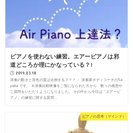
ピアノを使わない練習。エアーピアノは邪
道どころか理にかなっている？!
2019.03.18
演奏の動きと音色の質は比例する？？？ ・ 演奏家ボディコーチのSa
yaka です。 ８演奏比較映像をご覧になられた方から 数々の感想や
ご質問をいただくようになりました。 その中から今日は「エアーピ
アノ」の練習に関する質問...
ピアノの思考（マインド）