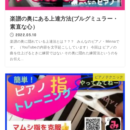
楽譜の奥にある上達方法(ブルグミュラー・
素直な心）
2022.05.10
楽譜の奥に隠れている上達法とは？？？ みんなのピアノ・Minnaで
す。 （YouTubeの内容を文字起こししています） 今回は ピアノの
曲を仕上げるときに練習ではない その奥に隠れた練習法というのを
お伝え...
ピアノテクニック