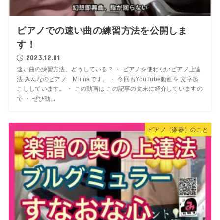
ピアノでの速い曲の練習方法を公開しま
す！
2023.12.01
速い曲の練習方法、どうしている？ ・ ピアノを使わないピアノ上達
法 みんなのピアノ Minnaです。 ・ 今回もYouTube動画を 文字起
こししています。 ・ この動画は この記事の文末に紹介していますの
で ・ ぜひ動...
ピアノ（楽器）のこと