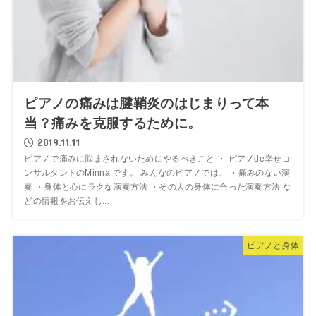
ピアノの痛みは腱鞘炎のはじまりって本
当？痛みを克服するために。
2019.11.11
ピアノで痛みに悩まされないためにやるべきこと ・ ピアノde幸せコ
ンサルタントのMinna です。 みんなのピアノでは、 ・痛みのない演
奏 ・身体と心にラクな演奏方法 ・その人の身体に合った演奏方法 な
どの情報をお伝えし...
ピアノと身体