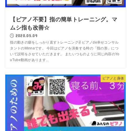
【ピアノ不要】指の簡単トレーニング。マ
ムシ指も改善☆
2020.05.09
指の動きの癖をしっかり直すトレーニング✌️ ピアノde幸せコンサル
タントのMinnaです。 今回はピアノを演奏する時の「指の形」につ
いて説明をさせていただきます。 またいつものように同じ内容のYo
uTube動画があります...
ピアノと身体