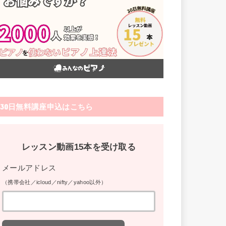
30日無料講座申込はこちら
レッスン動画15本を受け取る
メールアドレス
（携帯会社／icloud／nifty／yahoo以外）