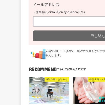
メールアドレス
（携帯会社／icloud／nifty／yahoo以外）
人前でのピアノ演奏で、絶対に失敗しない方
教えします。
RECOMMEND
特別企画・お知らせ
特別企画・お