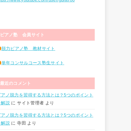
ttps://www.youtube.com/user/guiter06
ピアノ塾 会員サイト
脱力ピアノ塾 教材サイト
単年コンサルコース塾生サイト
最近のコメント
ピアノ脱力を習得する方法とは？5つのポイント
を解説
に
サイト管理者
より
ピアノ脱力を習得する方法とは？5つのポイント
を解説
に
寺田
より