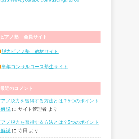
ttps://www.youtube.com/user/guiter06
ピアノ塾 会員サイト
脱力ピアノ塾 教材サイト
単年コンサルコース塾生サイト
最近のコメント
ピアノ脱力を習得する方法とは？5つのポイント
を解説
に
サイト管理者
より
ピアノ脱力を習得する方法とは？5つのポイント
を解説
に
寺田
より