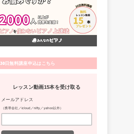
30日無料講座申込はこちら
レッスン動画15本を受け取る
メールアドレス
（携帯会社／icloud／nifty／yahoo以外）