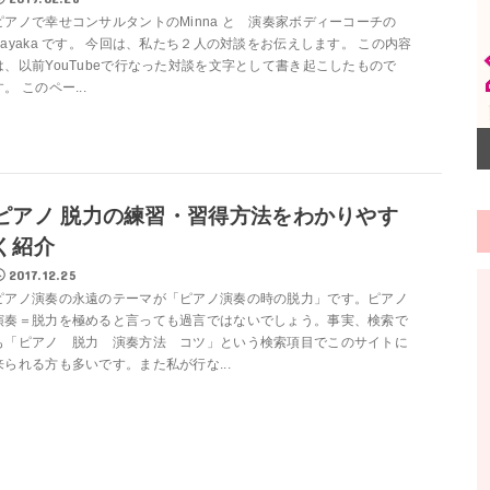
ピアノで幸せコンサルタントのMinna と 演奏家ボディーコーチの
Sayaka です。 今回は、私たち２人の対談をお伝えします。 この内容
は、以前YouTubeで行なった対談を文字として書き起こしたもので
す。 このペー...
ピアノ 脱力の練習・習得方法をわかりやす
く紹介
2017.12.25
ピアノ演奏の永遠のテーマが「ピアノ演奏の時の脱力」です。ピアノ
演奏＝脱力を極めると言っても過言ではないでしょう。事実、検索で
も「ピアノ 脱力 演奏方法 コツ」という検索項目でこのサイトに
来られる方も多いです。また私が行な...