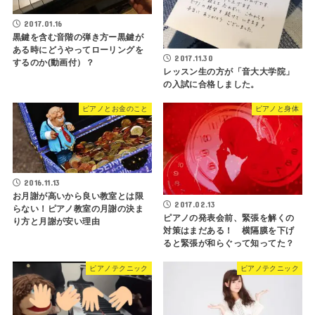
2017.01.16
黒鍵を含む音階の弾き方ー黒鍵が
ある時にどうやってローリングを
2017.11.30
するのか(動画付）？
レッスン生の方が「音大大学院」
の入試に合格しました。
ピアノとお金のこと
ピアノと身体
2016.11.13
お月謝が高いから良い教室とは限
2017.02.13
らない！ピアノ教室の月謝の決ま
ピアノの発表会前、緊張を解くの
り方と月謝が安い理由
対策はまだある！ 横隔膜を下げ
ると緊張が和らぐって知ってた？
ピアノテクニック
ピアノテクニック