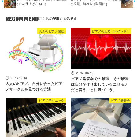
と曲の仕上げ方 (3-1)
と役割、踏み方（動画付き）
RECOMMEND
大人のピアノ講座
ピアノの思考（マインド）
2017.06.19
2016.12.14
ピアノ発表会での緊張、その緊張
大人のピアノ、自分に合ったピア
は自分が作り出しているニセモノ
ノサークルを見つける方法
だと言うことに気づこう。
ピアノテクニック
ピアノ発表会