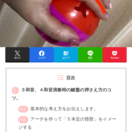
ポスト
シェア
はてブ
送る
Pocket
目次
３和音、４和音演奏時の鍵盤の押さえ方のコ
1.
ツ。
基本的な考え方をお伝えします。
1.1.
アーチを作って「５本足の怪獣」をイメー
1.2.
ジする