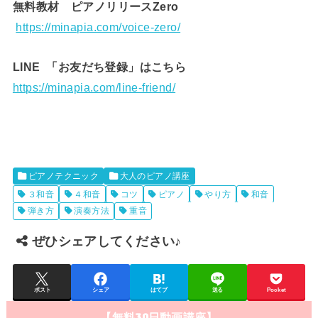
無料教材 ピアノリリースZero
https://minapia.com/voice-zero/
LINE 「お友だち登録」はこちら
https://minapia.com/line-friend/
ピアノテクニック
大人のピアノ講座
３和音
４和音
コツ
ピアノ
やり方
和音
弾き方
演奏方法
重音
ぜひシェアしてください♪
ポスト
シェア
はてブ
送る
Pocket
【無料30日動画講座】