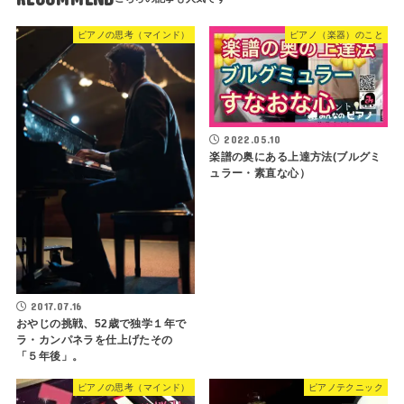
ピアノの思考（マインド）
ピアノ（楽器）のこと
2022.05.10
楽譜の奥にある上達方法(ブルグミ
ュラー・素直な心）
2017.07.16
おやじの挑戦、52歳で独学１年で
ラ・カンパネラを仕上げたその
「５年後」。
ピアノの思考（マインド）
ピアノテクニック