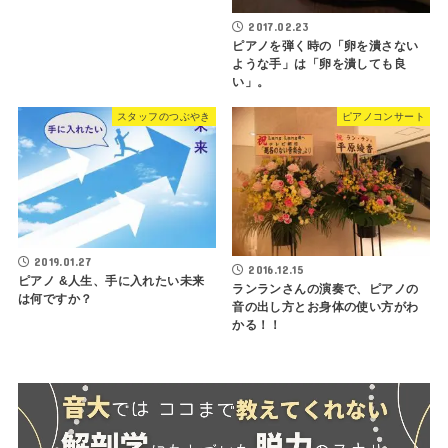
2017.02.23
ピアノを弾く時の「卵を潰さない
ような手」は「卵を潰しても良
い」。
スタッフのつぶやき
ピアノコンサート
2019.01.27
2016.12.15
ピアノ &人生、手に入れたい未来
ランランさんの演奏で、ピアノの
は何ですか？
音の出し方とお身体の使い方がわ
かる！！