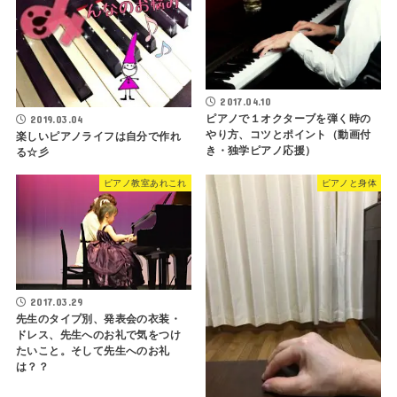
2017.04.10
ピアノで１オクターブを弾く時の
2019.03.04
やり方、コツとポイント（動画付
楽しいピアノライフは自分で作れ
き・独学ピアノ応援）
る☆彡
ピアノ教室あれこれ
ピアノと身体
2017.03.29
先生のタイプ別、発表会の衣装・
ドレス、先生へのお礼で気をつけ
たいこと。そして先生へのお礼
は？？