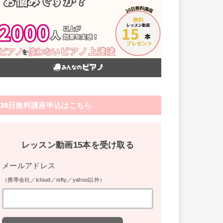
30日無料講座申込はこちら
レッスン動画15本を受け取る
メールアドレス
（携帯会社／icloud／nifty／yahoo以外）