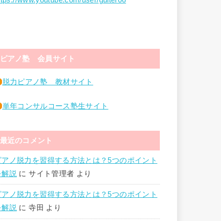
ttps://www.youtube.com/user/guiter06
ピアノ塾 会員サイト
脱力ピアノ塾 教材サイト
単年コンサルコース塾生サイト
最近のコメント
ピアノ脱力を習得する方法とは？5つのポイント
を解説
に
サイト管理者
より
ピアノ脱力を習得する方法とは？5つのポイント
を解説
に
寺田
より