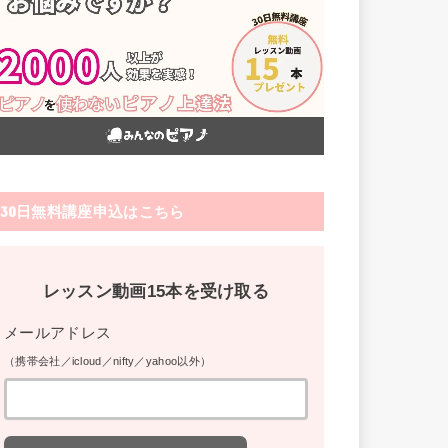
30日無料講座申込はこちら
レッスン動画15本を受け取る
メールアドレス
（携帯会社／icloud／nifty／yahoo以外）