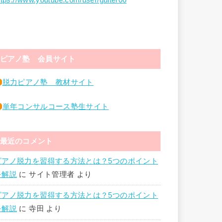
ttps://www.youtube.com/user/guiter06
ピアノ塾 会員サイト
脱力ピアノ塾 教材サイト
単年コンサルコース塾生サイト
最近のコメント
ピアノ脱力を習得する方法とは？5つのポイント
を解説
に
サイト管理者
より
ピアノ脱力を習得する方法とは？5つのポイント
を解説
に
寺田
より