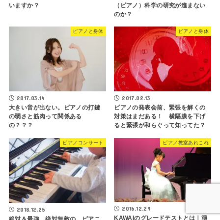
いますか？
（ピアノ）科学の研究が進まない
のか？
ピアノと身体
ピアノと身体
2017.03.14
2017.02.13
大きい音が出ない。ピアノの打鍵
ピアノの発表会前、緊張を解くの
の弱さと筋肉って関係ある
対策はまだある！ 横隔膜を下げ
の？？？
ると緊張が和らぐって知ってた？
ピアノコンサート
ピアノ教室あれこれ
2016.12.29
2018.12.25
KAWAIのグレードテストとは｜演
絶対＆最強、絶対無敵の ピアニ