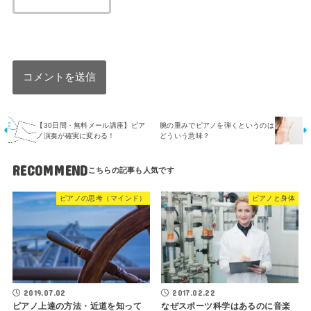
【30日間・無料メール講座】ピア
腕の重みでピアノを弾くというのは
ノ演奏が確実に変わる！
どういう意味？
RECOMMEND
ピアノの思考（マインド）
ピアノと身体
2019.07.02
2017.02.22
ピアノ上達の方法・近道を知って
なぜスポーツ科学はあるのに音楽