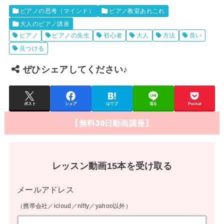
ピアノの思考（マインド）
ピアノ教室あれこれ
大人のピアノ講座
ピアノ
ピアノの先生
初心者
大人
方法
良い
見つける
ぜひシェアしてください♪
ポスト
シェア
はてブ
送る
Pocket
【無料30日動画講座】
レッスン動画15本を受け取る
メールアドレス
（携帯会社／icloud／nifty／yahoo以外）