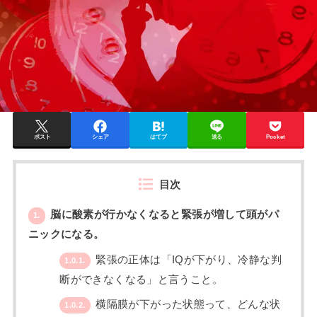
ポスト
シェア
はてブ
送る
Pocket
目次
脳に酸素が行かなくなると緊張が増して頭がパ
1.
ニックになる。
緊張の正体は「IQが下がり、冷静な判
1.0.1.
断ができなくなる」と言うこと。
横隔膜が下がった状態って、どんな状
1.0.2.