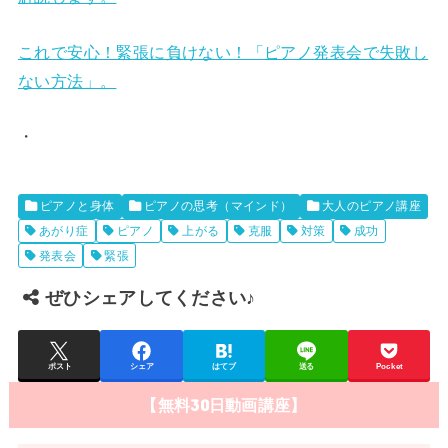
これで安心！緊張に負けない！「ピアノ発表会で失敗し
ない方法」。
・
ピアノと身体
ピアノの思考（マインド）
大人のピアノ講座
あがり症
ピアノ
上がる
克服
対策
成功
発表会
緊張
ぜひシェアしてください♪
ポスト
シェア
はてブ
送る
Pocket
【無料30日動画講座】