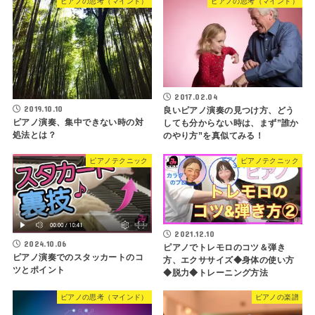
ピアノの思考（マインド）
ピアノの思考（マインド）
2017.02.04
2019.10.10
良いピアノ演奏の見つけ方、どう
ピアノ演奏、集中できない時の対
しても分からない時は、まず”誰か
処法とは？
のやり方”を真似てみる！
ピアノテクニック
ピアノテクニック
2021.12.10
2024.10.06
ピアノでトレモロのコツ＆弾き
ピアノ演奏でのスタッカートのコ
方、エクササイズ◆身体の使い方
ツとポイント
◆脱力◆トレーニング方法
ピアノの思考（マインド）
ピアノの楽譜