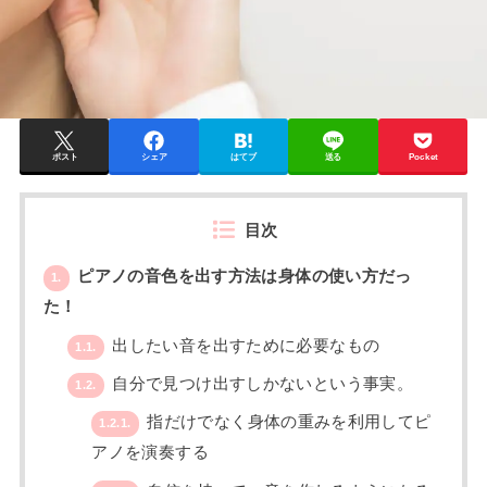
ポスト
シェア
はてブ
送る
Pocket
目次
ピアノの音色を出す方法は身体の使い方だっ
1.
た！
出したい音を出すために必要なもの
1.1.
自分で見つけ出すしかないという事実。
1.2.
指だけでなく身体の重みを利用してピ
1.2.1.
アノを演奏する