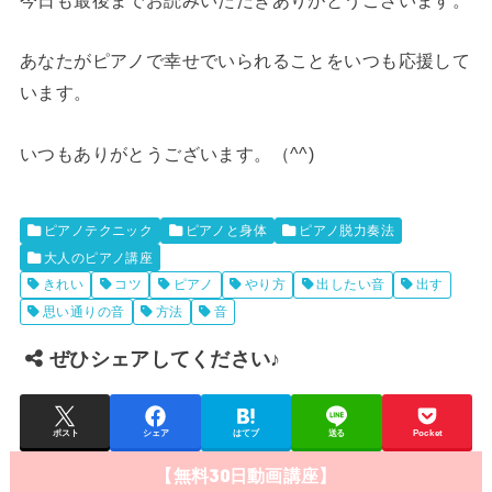
今日も最後までお読みいただきありがとうございます。
あなたがピアノで幸せでいられることをいつも応援して
います。
いつもありがとうございます。（^^)
ピアノテクニック
ピアノと身体
ピアノ脱力奏法
大人のピアノ講座
きれい
コツ
ピアノ
やり方
出したい音
出す
思い通りの音
方法
音
ぜひシェアしてください♪
ポスト
シェア
はてブ
送る
Pocket
【無料30日動画講座】