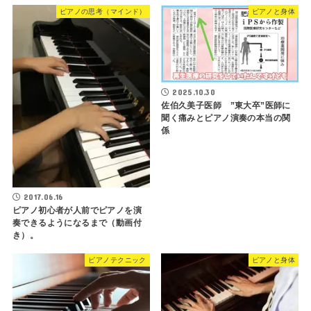
ピアノの思考（マインド）
ピアノと身体
2025.10.30
佐伯久美子医師 ”東大卒”医師に
聞く痛みとピアノ演奏の本当の関
係
2017.06.16
ピアノ初心者が人前でピアノを演
奏できるようになるまで（動画付
き）。
ピアノテクニック
ピアノと身体