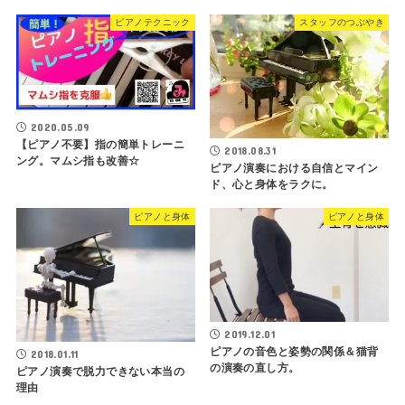
ピアノテクニック
スタッフのつぶやき
2020.05.09
【ピアノ不要】指の簡単トレーニ
2018.08.31
ング。マムシ指も改善☆
ピアノ演奏における自信とマイン
ド、心と身体をラクに。
ピアノと身体
ピアノと身体
2019.12.01
ピアノの音色と姿勢の関係＆猫背
2018.01.11
の演奏の直し方。
ピアノ演奏で脱力できない本当の
理由