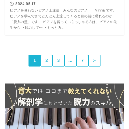
2024.05.17
ピアノを使わないピアノ上達法・みんなのピアノ Minna です。
ピアノを学んできてどんどん上達してくると目の前に現れるのが
「脱力の壁」です。 ピアノを習っていらっしゃる方は、ピアノの先
生から ・脱力して〜 ・もっと力...
1
2
3
…
7
＞